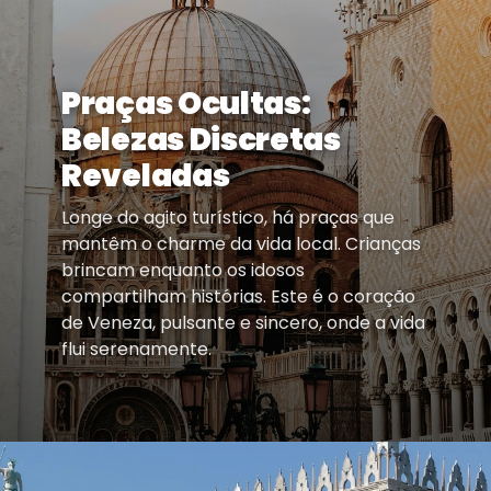
Praças Ocultas:
Belezas Discretas
Reveladas
Longe do agito turístico, há praças que
mantêm o charme da vida local. Crianças
brincam enquanto os idosos
compartilham histórias. Este é o coração
de Veneza, pulsante e sincero, onde a vida
flui serenamente.