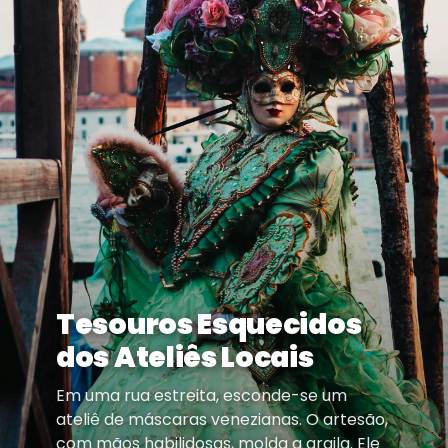
Tesouros Esquecidos
dos Ateliês Locais
Em uma rua estreita, esconde-se um
ateliê de máscaras venezianas. O artesão,
com mãos habilidosas, molda a argila. Ele