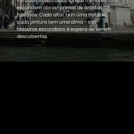
Fora do circuito usual, igrejas menores
escondem obras-primas de artistas
famosos. Cada altar tem uma história,
cada pintura tem uma alma - são
tesouros escondidos à espera de serem
descobertos.