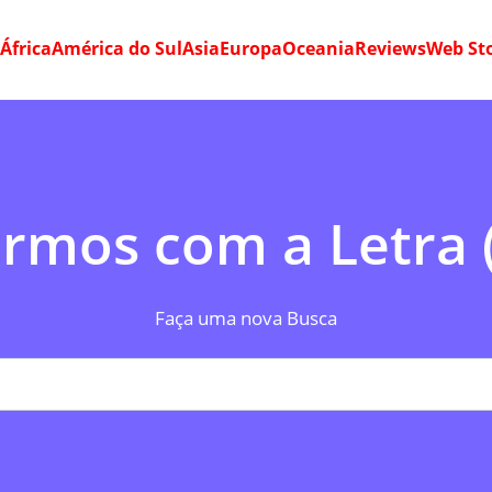
o
África
América do Sul
Asia
Europa
Oceania
Reviews
Web Sto
rmos com a Letra 
Faça uma nova Busca