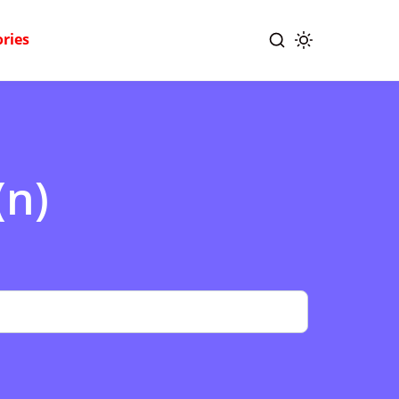
ries
(n)