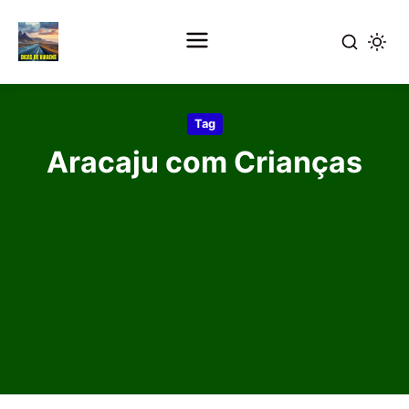
Pular
para
Tag
o
Aracaju com Crianças
conteúdo
principal