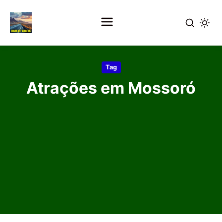
Pular
para
Tag
o
Atrações em Mossoró
conteúdo
principal