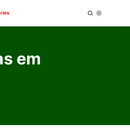
ries
as em