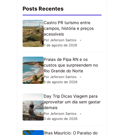
Posts Recentes
Castro PR turismo entre
campos, história e preços
acessíveis
Por Jeferson Santos
7 de agosto de 2026
Praias de Pipa RN e os
custos que surpreendem no
Rio Grande do Norte
Por Jeferson Santos
5 de agosto de 2026
Day Trip Dicas Viagem para
aproveitar um dia sem gastar
demais
Por Jeferson Santos
3 de agosto de 2026
Ilhas Maurício: O Paraíso do