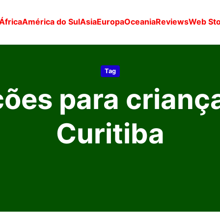
África
América do Sul
Asia
Europa
Oceania
Reviews
Web Sto
Tag
ções para crianç
Curitiba