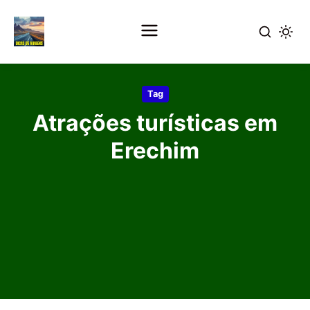
Pular
para
Tag
o
Atrações turísticas em
conteúdo
principal
Erechim