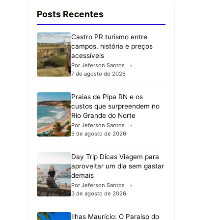
Posts Recentes
Castro PR turismo entre
campos, história e preços
acessíveis
Por Jeferson Santos
7 de agosto de 2026
Praias de Pipa RN e os
custos que surpreendem no
Rio Grande do Norte
Por Jeferson Santos
5 de agosto de 2026
Day Trip Dicas Viagem para
aproveitar um dia sem gastar
demais
Por Jeferson Santos
3 de agosto de 2026
Ilhas Maurício: O Paraíso do