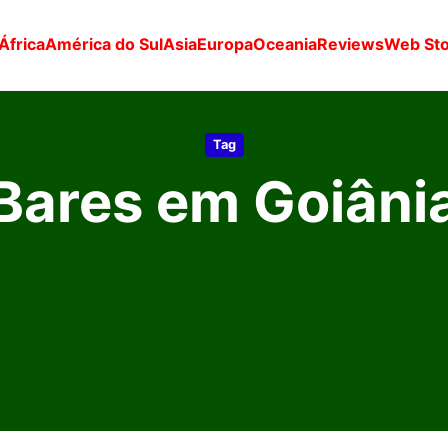
África
América do Sul
Asia
Europa
Oceania
Reviews
Web Sto
Tag
Bares em Goiâni