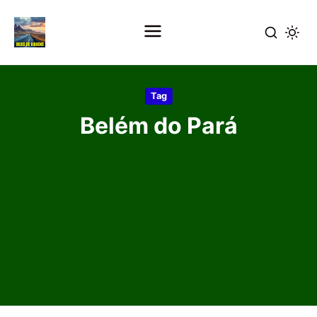
Pular
para
Tag
o
Belém do Pará
conteúdo
principal