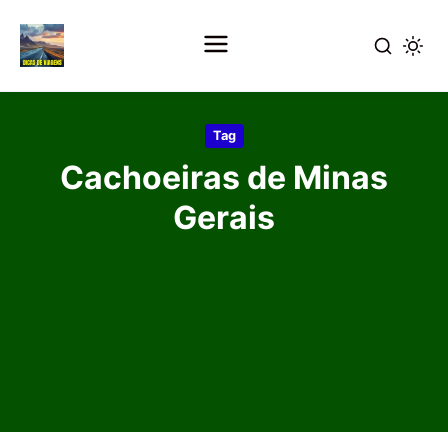
Pular
para
Tag
o
Cachoeiras de Minas
conteúdo
principal
Gerais