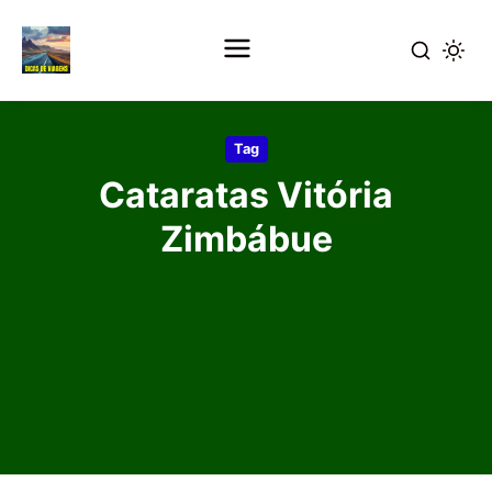
Pular
para
Tag
o
Cataratas Vitória
conteúdo
principal
Zimbábue