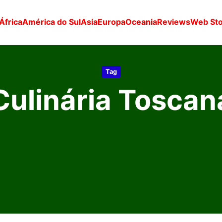
África
América do Sul
Asia
Europa
Oceania
Reviews
Web Sto
Tag
Culinária Toscan