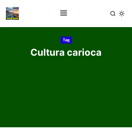
Pular
para
Tag
o
Cultura carioca
conteúdo
principal