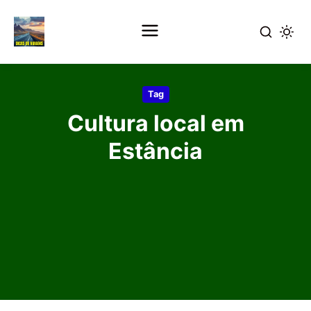
Pular
para
Tag
o
Cultura local em
conteúdo
principal
Estância