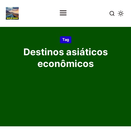
Pular
para
Tag
o
Destinos asiáticos
conteúdo
principal
econômicos