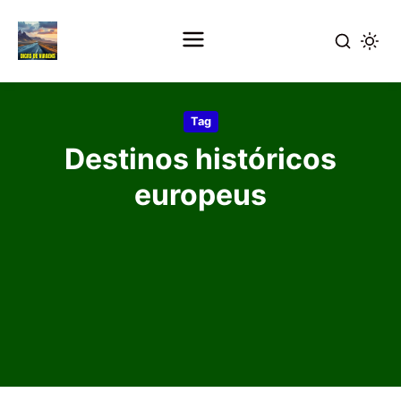
Pular
para
Tag
o
Destinos históricos
conteúdo
principal
europeus