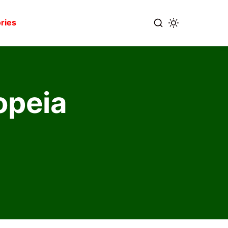
ries
opeia