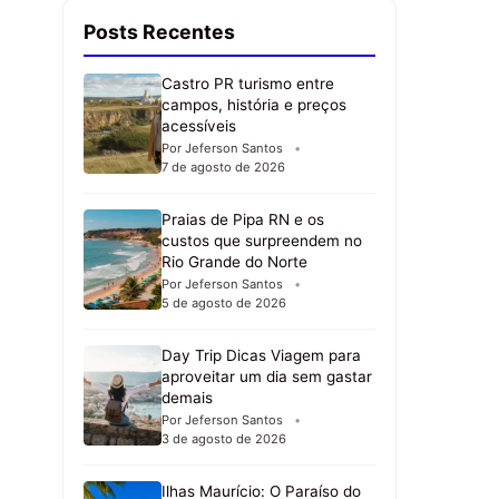
Posts Recentes
Castro PR turismo entre
campos, história e preços
acessíveis
Por Jeferson Santos
7 de agosto de 2026
Praias de Pipa RN e os
custos que surpreendem no
Rio Grande do Norte
Por Jeferson Santos
5 de agosto de 2026
Day Trip Dicas Viagem para
aproveitar um dia sem gastar
demais
Por Jeferson Santos
3 de agosto de 2026
Ilhas Maurício: O Paraíso do