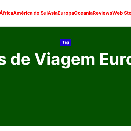
África
América do Sul
Asia
Europa
Oceania
Reviews
Web Sto
Tag
s de Viagem Eur