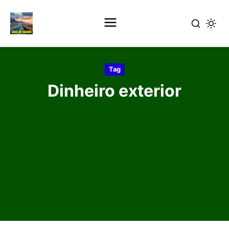
Pular
para
Tag
o
Dinheiro exterior
conteúdo
principal