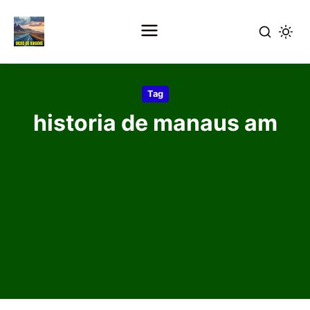
Pular
para
Tag
o
historia de manaus am
conteúdo
principal