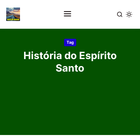
Pular
para
Tag
o
História do Espírito
conteúdo
principal
Santo