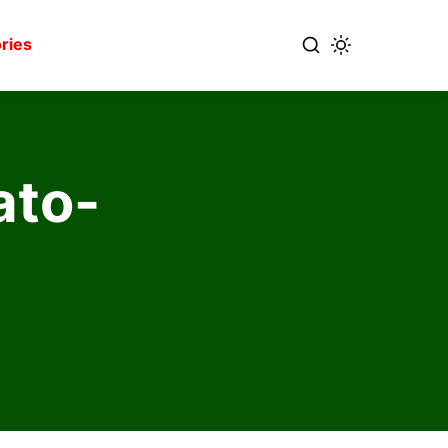
ries
ato-