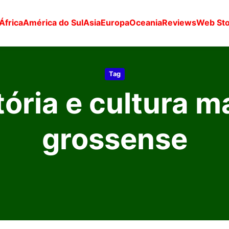
África
América do Sul
Asia
Europa
Oceania
Reviews
Web Sto
Tag
tória e cultura m
grossense