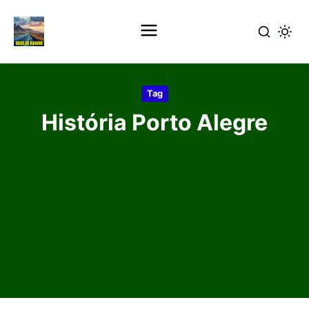
Pular
para
Tag
o
História Porto Alegre
conteúdo
principal