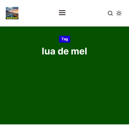
Pular
para
Tag
o
lua de mel
conteúdo
principal