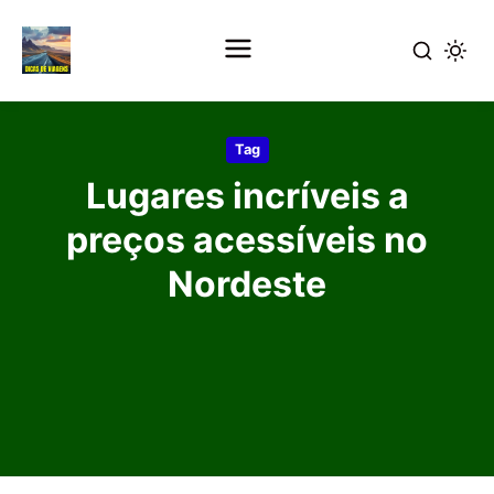
Pular
para
Tag
o
Lugares incríveis a
conteúdo
principal
preços acessíveis no
Nordeste