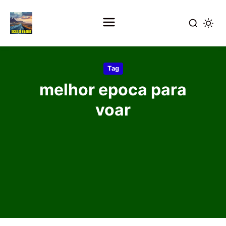
Pular
para
Tag
o
melhor epoca para
conteúdo
principal
voar