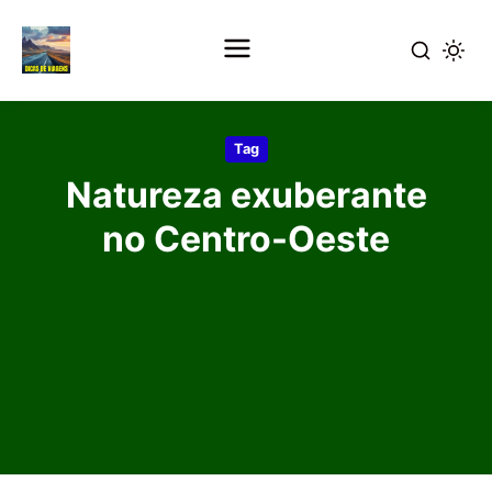
Pular
para
Tag
o
Natureza exuberante
conteúdo
principal
no Centro-Oeste