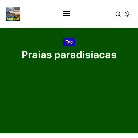
Pular
para
Tag
o
Praias paradisíacas
conteúdo
principal