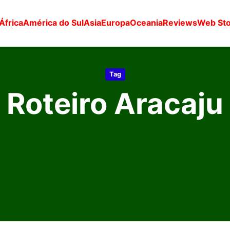
África
América do Sul
Asia
Europa
Oceania
Reviews
Web Sto
Tag
Roteiro Aracaju