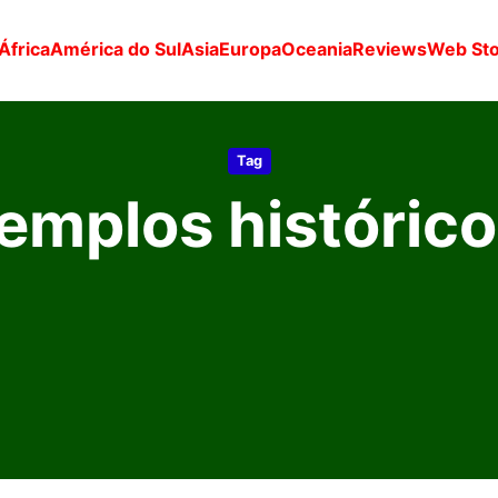
África
América do Sul
Asia
Europa
Oceania
Reviews
Web Sto
Tag
emplos históric