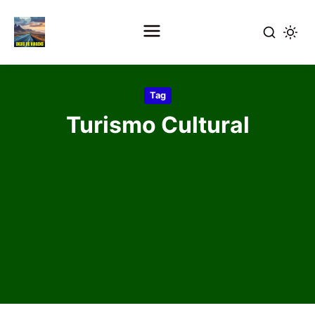
Pular
para
Tag
o
Turismo Cultural
conteúdo
principal