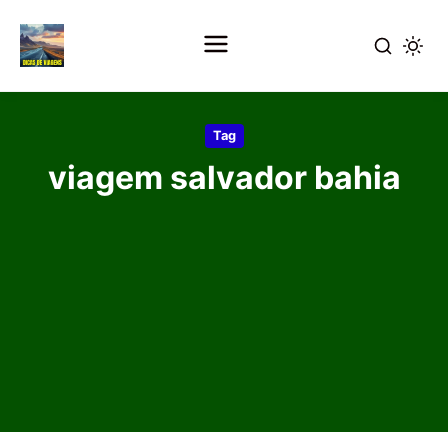
Pular
para
Tag
o
viagem salvador bahia
conteúdo
principal