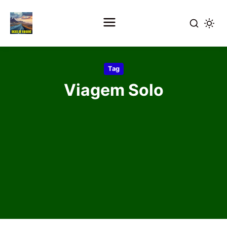
Pular
para
Tag
o
Viagem Solo
conteúdo
principal