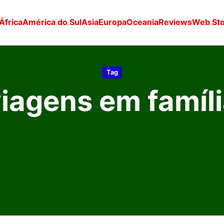
África
América do Sul
Asia
Europa
Oceania
Reviews
Web Sto
Tag
iagens em famíl