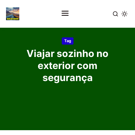
Pular
para
Tag
o
Viajar sozinho no
conteúdo
principal
exterior com
segurança