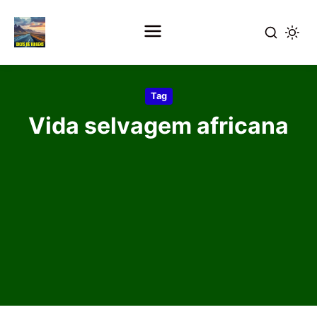
Pular
para
Tag
o
Vida selvagem africana
conteúdo
principal