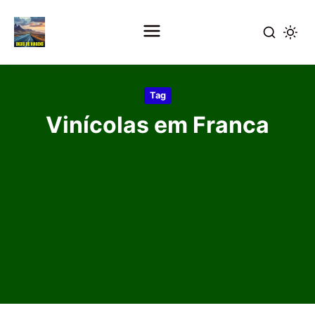
Pular
para
Tag
o
Vinícolas em Franca
conteúdo
principal