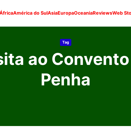
África
América do Sul
Asia
Europa
Oceania
Reviews
Web Sto
Tag
sita ao Convento
Penha