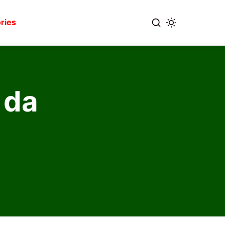
ries
 da