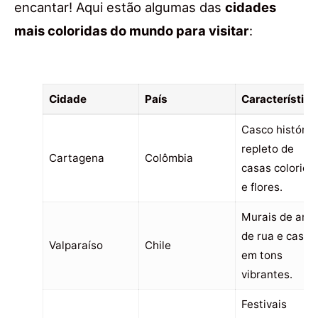
encantar! Aqui estão algumas das
cidades
mais coloridas do mundo para visitar
:
Cidade
País
Característica
Casco históric
repleto de
Cartagena
Colômbia
casas colorida
e flores.
Murais de arte
de rua e casas
Valparaíso
Chile
em tons
vibrantes.
Festivais