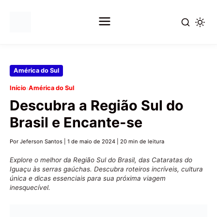
Pular
América do Sul
para
›
Início
América do Sul
o
Descubra a Região Sul do
conteúdo
principal
Brasil e Encante-se
Por Jeferson Santos
|
1 de maio de 2024
|
20 min de leitura
Explore o melhor da Região Sul do Brasil, das Cataratas do
Iguaçu às serras gaúchas. Descubra roteiros incríveis, cultura
única e dicas essenciais para sua próxima viagem
inesquecível.