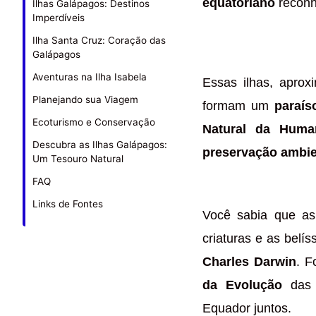
equatoriano
reconhe
Ilhas Galápagos: Destinos
Imperdíveis
Ilha Santa Cruz: Coração das
Galápagos
Aventuras na Ilha Isabela
Essas ilhas, apro
Planejando sua Viagem
formam um
paraís
Ecoturismo e Conservação
Natural da Huma
Descubra as Ilhas Galápagos:
preservação ambie
Um Tesouro Natural
FAQ
Links de Fontes
Você sabia que a
criaturas e as belí
Charles Darwin
. F
da Evolução
das 
Equador juntos.