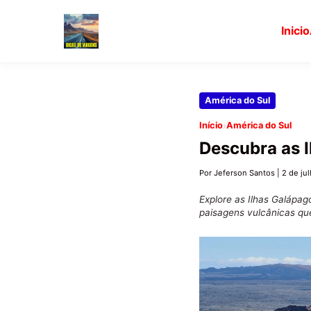
Inicio
Pular
América do Sul
para
›
Início
América do Sul
o
Descubra as I
conteúdo
principal
Por Jeferson Santos
|
2 de ju
Explore as Ilhas Galápag
paisagens vulcânicas que