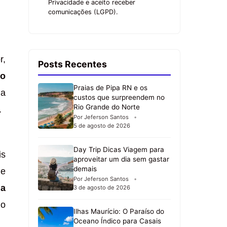
Privacidade e aceito receber
comunicações (LGPD).
r,
Posts Recentes
io
Praias de Pipa RN e os
 a
custos que surpreendem no
Rio Grande do Norte
.
Por Jeferson Santos
5 de agosto de 2026
Day Trip Dicas Viagem para
is
aproveitar um dia sem gastar
demais
de
Por Jeferson Santos
ia
3 de agosto de 2026
o
Ilhas Maurício: O Paraíso do
Oceano Índico para Casais