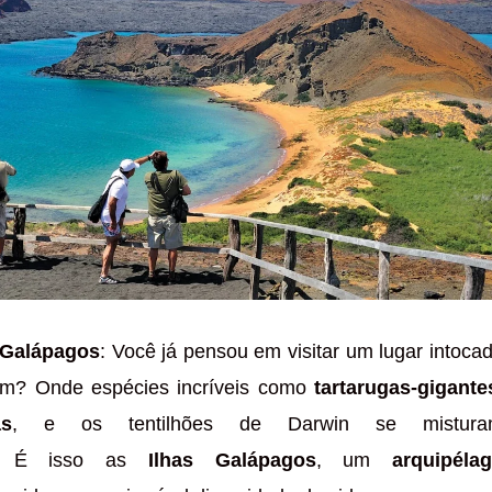
 Galápagos
: Você já pensou em visitar um lugar intoca
m? Onde espécies incríveis como
tartarugas-gigante
as
, e os tentilhões de Darwin se mistura
e? É isso as
Ilhas Galápagos
, um
arquipéla