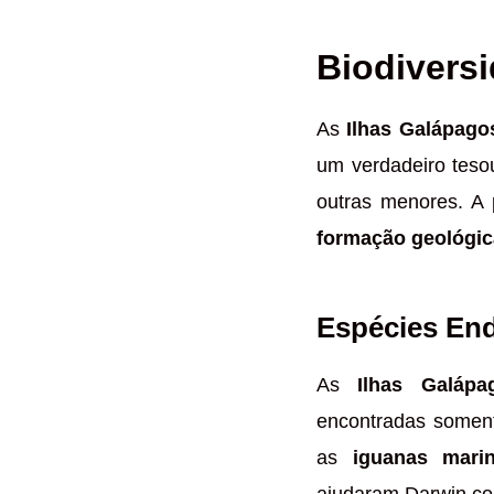
Biodiversi
As
Ilhas Galápago
um verdadeiro tesou
outras menores. A
formação geológic
Espécies En
As
Ilhas Galápa
encontradas somen
as
iguanas mari
ajudaram Darwin co