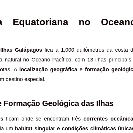
a Equatoriana no Ocean
s
Ilhas Galápagos
fica a 1.000 quilômetros da costa 
a natural no Oceano Pacífico, com 13 ilhas principais
hotas. A
localização geográfica
e
formação geológi
m destino especial.
e Formação Geológica das Ilhas
os
ficam onde se encontram três
correntes oceânic
ria um
habitat singular
e
condições climáticas única