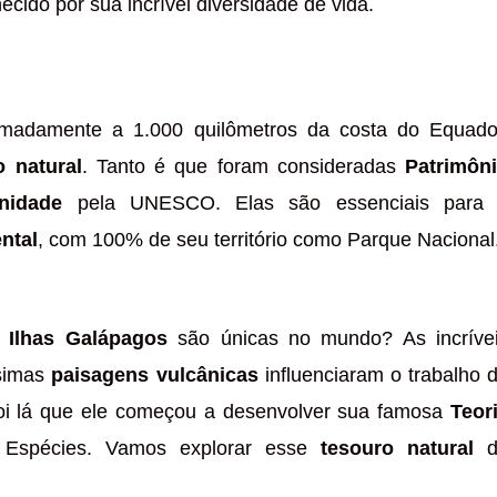
cido por sua incrível diversidade de vida.
ximadamente a 1.000 quilômetros da costa do Equado
o natural
. Tanto é que foram consideradas
Patrimôn
nidade
pela UNESCO. Elas são essenciais para
ntal
, com 100% de seu território como Parque Nacional
s
Ilhas Galápagos
são únicas no mundo? As incríve
ssimas
paisagens vulcânicas
influenciaram o trabalho 
oi lá que ele começou a desenvolver sua famosa
Teor
Espécies. Vamos explorar esse
tesouro natural
d