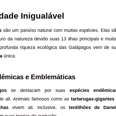
dade Inigualável
s
são um paraíso natural com muitas espécies. Elas s
ro da natureza devido suas 13 ilhas principais e muit
 profunda riqueza ecológica das Galápagos vem de s
a
única.
dêmicas e Emblemáticas
gos
se destacam por suas
espécies endêmica
te ali. Animais famosos como as
tartarugas-gigantes
nhas
vivem ali. Inclusive, os
tentilhões de Darw
m suas teorias de evolução.