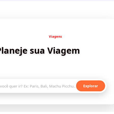
✨ Criado por Dica de
Viagens
Planeje sua Viagem
stinos incríveis e planeje sua aventura com inteligência
artificial
Explorar