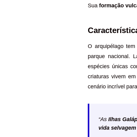
Sua
formação vulc
Característi
O arquipélago tem
parque nacional.
espécies únicas co
criaturas vivem em
cenário incrível pa
“As
Ilhas Galá
vida selvagem