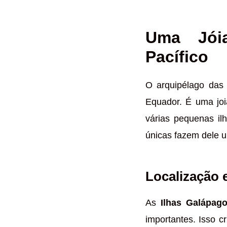
Uma Jói
Pacífico
O arquipélago da
Equador. É uma joi
várias pequenas il
únicas fazem dele u
Localização 
As
Ilhas Galápag
importantes. Isso c