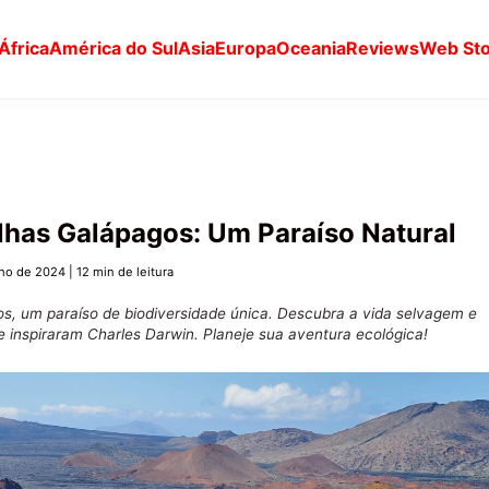
África
América do Sul
Asia
Europa
Oceania
Reviews
Web Sto
lhas Galápagos: Um Paraíso Natural
lho de 2024
|
12 min de leitura
os, um paraíso de biodiversidade única. Descubra a vida selvagem e
 inspiraram Charles Darwin. Planeje sua aventura ecológica!