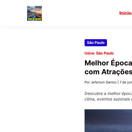
Inicio
Pular
São Paulo
para
›
Início
São Paulo
o
Melhor Época 
conteúdo
com Atrações
principal
Por Jeferson Santos
|
7 de ju
Descubra a melhor época
clima, eventos sazonais 