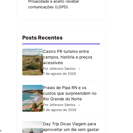
Privacidade e aceito receber
comunicações (LGPD).
Posts Recentes
Castro PR turismo entre
campos, história e preços
acessíveis
Por Jeferson Santos
7 de agosto de 2026
Praias de Pipa RN e os
custos que surpreendem no
Rio Grande do Norte
Por Jeferson Santos
5 de agosto de 2026
Day Trip Dicas Viagem para
,
aproveitar um dia sem gastar