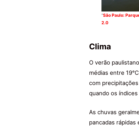
“
São Paulo: Parqu
2.0
Clima
O verão paulistan
médias entre 19°C
com precipitações 
quando os índice
As chuvas geralme
pancadas rápidas 