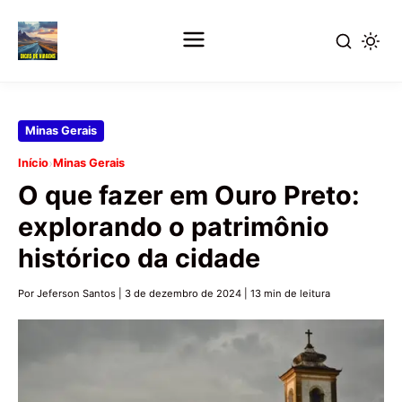
Pular
Minas Gerais
para
›
Início
Minas Gerais
o
O que fazer em Ouro Preto:
conteúdo
principal
explorando o patrimônio
histórico da cidade
Por Jeferson Santos
|
3 de dezembro de 2024
|
13 min de leitura