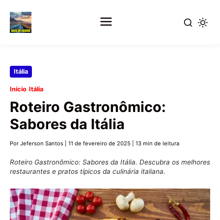
Pular
Itália
para
›
Início
Itália
o
Roteiro Gastronômico:
conteúdo
principal
Sabores da Itália
Por Jeferson Santos
|
11 de fevereiro de 2025
|
13 min de leitura
Roteiro Gastronômico: Sabores da Itália. Descubra os melhores
restaurantes e pratos típicos da culinária italiana.