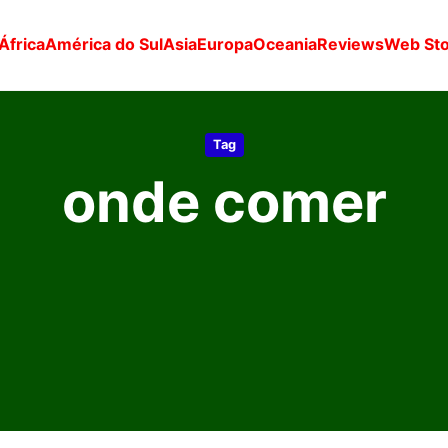
África
América do Sul
Asia
Europa
Oceania
Reviews
Web Sto
Tag
onde comer