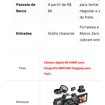
Passeio de
A partir de R$
para tentar
Barco
80
negociar o val
do frete.
Fortaleza e
Entradas
Grátis (maioria)
Marco Zero nã
cobram entrad
Câmera digital 6K 64MP para
Título
fotografia NIKICAM Vlogging para
YouT…
Miniatura