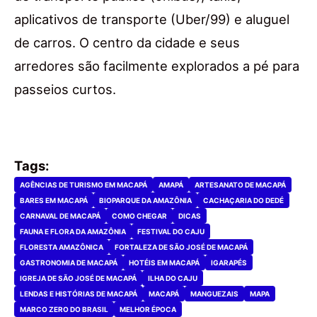
aplicativos de transporte (Uber/99) e aluguel
de carros. O centro da cidade e seus
arredores são facilmente explorados a pé para
passeios curtos.
Tags:
AGÊNCIAS DE TURISMO EM MACAPÁ
AMAPÁ
ARTESANATO DE MACAPÁ
BARES EM MACAPÁ
BIOPARQUE DA AMAZÔNIA
CACHAÇARIA DO DEDÉ
CARNAVAL DE MACAPÁ
COMO CHEGAR
DICAS
FAUNA E FLORA DA AMAZÔNIA
FESTIVAL DO CAJU
FLORESTA AMAZÔNICA
FORTALEZA DE SÃO JOSÉ DE MACAPÁ
GASTRONOMIA DE MACAPÁ
HOTÉIS EM MACAPÁ
IGARAPÉS
IGREJA DE SÃO JOSÉ DE MACAPÁ
ILHA DO CAJU
LENDAS E HISTÓRIAS DE MACAPÁ
MACAPÁ
MANGUEZAIS
MAPA
MARCO ZERO DO BRASIL
MELHOR ÉPOCA