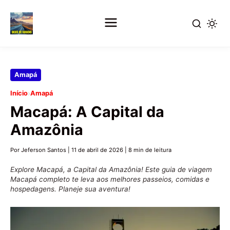
Pular
Amapá
para
›
Início
Amapá
o
Macapá: A Capital da
conteúdo
principal
Amazônia
Por Jeferson Santos
|
11 de abril de 2026
|
8 min de leitura
Explore Macapá, a Capital da Amazônia! Este guia de viagem
Macapá completo te leva aos melhores passeios, comidas e
hospedagens. Planeje sua aventura!