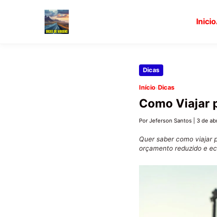
Inicio
Pular
Dicas
para
›
Início
Dicas
o
Como Viajar 
conteúdo
principal
Por Jeferson Santos
|
3 de ab
Quer saber como viajar 
orçamento reduzido e ec