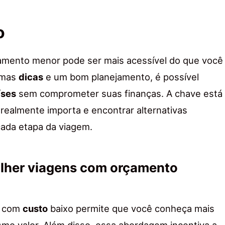
o
amento menor pode ser mais acessível do que você
umas
dicas
e um bom planejamento, é possível
íses
sem comprometer suas finanças. A chave está
 realmente importa e encontrar alternativas
ada etapa da viagem.
olher viagens com orçamento
com
custo
baixo permite que você conheça mais
mo valor. Além disso, essa abordagem incentiva a