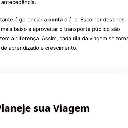
antecedência.
tante é gerenciar a
conta
diária. Escolher destinos
 mais baixo e aproveitar o transporte público são
azem a diferença. Assim, cada
dia
da viagem se torn
de aprendizado e crescimento.
✨ Criado por Dica de Viagens
Planeje sua Viagem
stinos incríveis e planeje sua aventura com inteligência
artificial