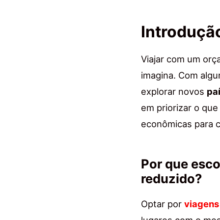
Introduçã
Viajar com um orç
imagina. Com alg
explorar novos
pa
em priorizar o que
econômicas para c
Por que esc
reduzido?
Optar por
viagens
lugares com o mes