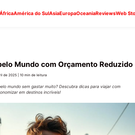
África
América do Sul
Asia
Europa
Oceania
Reviews
Web Sto
pelo Mundo com Orçamento Reduzido
ril de 2025
|
10 min de leitura
pelo mundo sem gastar muito? Descubra dicas para viajar com
onomizar em destinos incríveis!