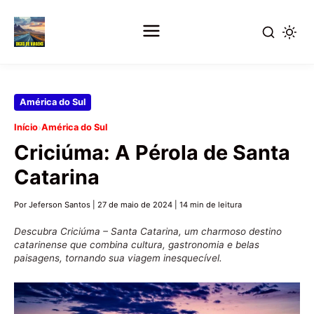
Pular
América do Sul
para
›
Início
América do Sul
o
Criciúma: A Pérola de Santa
conteúdo
principal
Catarina
Por Jeferson Santos
|
27 de maio de 2024
|
14 min de leitura
Descubra Criciúma – Santa Catarina, um charmoso destino
catarinense que combina cultura, gastronomia e belas
paisagens, tornando sua viagem inesquecível.