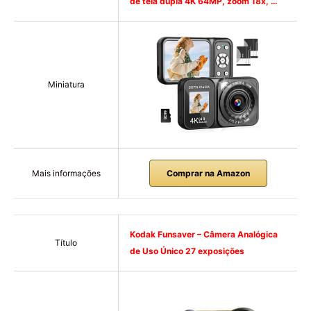
de tela dupla 4K 64MP, zoom 18x, …
Miniatura
Mais informações
Comprar na Amazon
Kodak Funsaver – Câmera Analógica
Título
de Uso Único 27 exposições