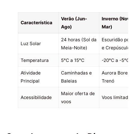
Verão (Jun-
Inverno (Nov-
Característica
Ago)
Mar)
24 horas (Sol da
Escuridão pola
Luz Solar
Meia-Noite)
e Crepúsculo
Temperatura
5°C a 15°C
-20°C a -5°C
Atividade
Caminhadas e
Aurora Boreal 
Principal
Baleias
Trenó
Maior oferta de
Acessibilidade
Voos limitados
voos