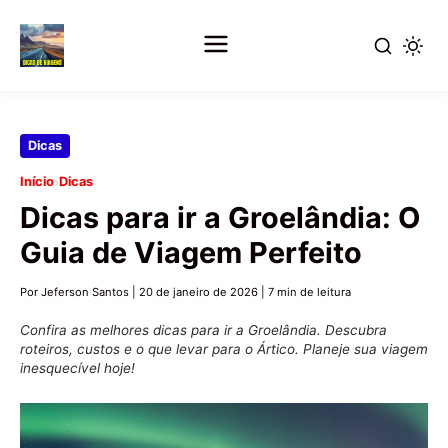
Pular
Dicas
para
›
Início
Dicas
o
Dicas para ir a Groelândia: O
conteúdo
principal
Guia de Viagem Perfeito
Por Jeferson Santos
|
20 de janeiro de 2026
|
7 min de leitura
Confira as melhores dicas para ir a Groelândia. Descubra
roteiros, custos e o que levar para o Ártico. Planeje sua viagem
inesquecível hoje!