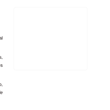
al
s,
es
o,
de