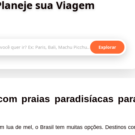
Planeje sua Viagem
stinos incríveis e planeje sua aventura com inteligência
artificial
Explorar
com praias paradisíacas par
 lua de mel, o Brasil tem muitas opções. Destinos c