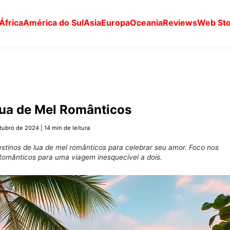
África
América do Sul
Asia
Europa
Oceania
Reviews
Web Sto
Lua de Mel Românticos
tubro de 2024
|
14 min de leitura
stinos de lua de mel românticos para celebrar seu amor. Foco nos
Românticos para uma viagem inesquecível a dois.