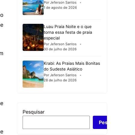
Por Jeferson Santos
1 de agosto de 2026
ço
de
Luau Praia Noite e o que
torna essa festa de praia
especial
Por Jeferson Santos
30 de julho de 2026
am
Krabi: As Praias Mais Bonitas
do Sudeste Asiático
Por Jeferson Santos
28 de julho de 2026
se
Pesquisar
Pesquisar
 e