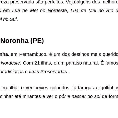
ureza preservada são perfeitos. Veja alguns dos melhor
is em
Lua de Mel no Nordeste
,
Lua de Mel no Rio 
l no Sul
.
 Noronha (PE)
nha
, em Pernambuco, é um dos destinos mais querid
 Nordeste
. Com 21 ilhas, é um paraíso natural. É famo
aradisíacas
e
Ilhas Preservadas
.
rgulhar e ver peixes coloridos, tartarugas e golfinho
nhar até mirantes e ver o
pôr e nascer do sol
de for