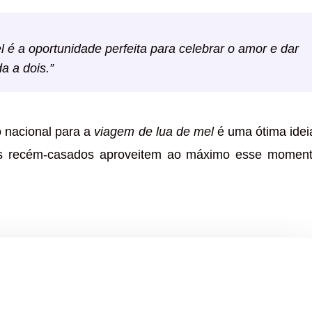
 é a oportunidade perfeita para
celebrar o amor
e dar
da a dois.”
 nacional para a
viagem de lua de mel
é uma ótima idei
os recém-casados aproveitem ao máximo esse momen
✨ Criado por Dica de Viagens