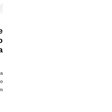
e
o
a
ma
do
om