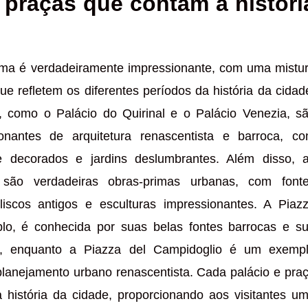
 praças que contam a históri
oma é verdadeiramente impressionante, com uma mistu
que refletem os diferentes períodos da história da cidad
, como o Palácio do Quirinal e o Palácio Venezia, s
onantes de arquitetura renascentista e barroca, c
te decorados e jardins deslumbrantes. Além disso, 
ão verdadeiras obras-primas urbanas, com font
iscos antigos e esculturas impressionantes. A Piaz
lo, é conhecida por suas belas fontes barrocas e s
a, enquanto a Piazza del Campidoglio é um exemp
planejamento urbano renascentista. Cada palácio e pra
 história da cidade, proporcionando aos visitantes u