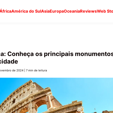
África
América do Sul
Asia
Europa
Oceania
Reviews
Web Sto
ca: Conheça os principais monumento
cidade
novembro de 2024
|
7 min de leitura