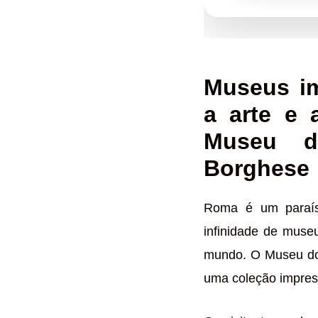
Museus im
a arte e 
Museu d
Borghese
Roma é um paraís
infinidade de muse
mundo. O Museu do 
uma coleção impress