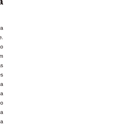
a
ra
e.
ão
om
as
es
za
ua
lo
ça
ma