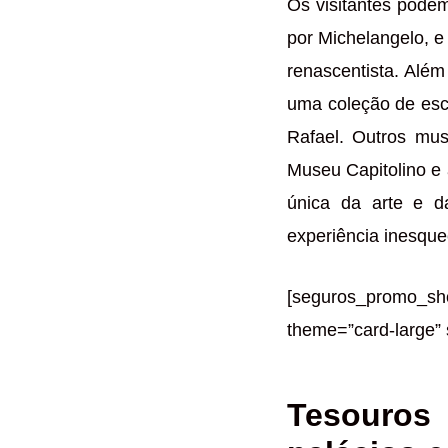
Os visitantes pode
por Michelangelo, e
renascentista. Além
uma coleção de escu
Rafael. Outros mu
Museu Capitolino e
única da arte e d
experiência inesque
[seguros_promo_s
theme=”card-large” 
Tesouros 