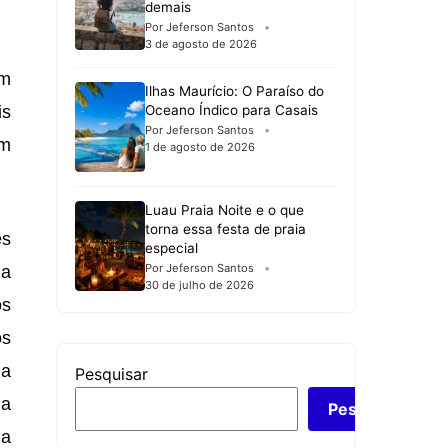
demais
Por Jeferson Santos
3 de agosto de 2026
um
Ilhas Maurício: O Paraíso do
is
Oceano Índico para Casais
Por Jeferson Santos
am
1 de agosto de 2026
Luau Praia Noite e o que
torna essa festa de praia
es
especial
 a
Por Jeferson Santos
30 de julho de 2026
os
os
 a
Pesquisar
ia
Pesquisar
da