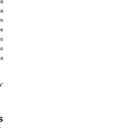
da
ra
om
 e
 o
ão
ma
a”
s