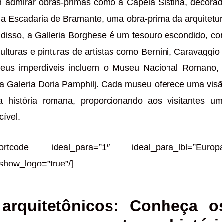
m admirar obras-primas como a Capela Sistina, decora
 a Escadaria de Bramante, uma obra-prima da arquitetu
 disso, a Galleria Borghese é um tesouro escondido, c
lturas e pinturas de artistas como Bernini, Caravaggio
seus imperdíveis incluem o Museu Nacional Romano,
 a Galeria Doria Pamphilj. Cada museu oferece uma vis
a história romana, proporcionando aos visitantes u
cível.
hortcode ideal_para=”1″ ideal_para_lbl=”Europ
show_logo=”true”/]
arquitetônicos: Conheça o