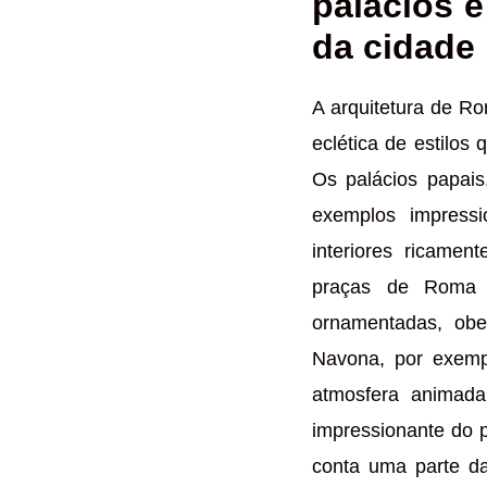
palácios e
da cidade
A arquitetura de R
eclética de estilos 
Os palácios papais
exemplos impressi
interiores ricamen
praças de Roma s
ornamentadas, obel
Navona, por exemp
atmosfera animad
impressionante do 
conta uma parte da