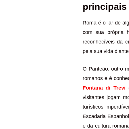
principais
Roma é o lar de a
com sua própria h
reconhecíveis da c
pela sua vida diant
O Panteão, outro m
romanos e é conhec
Fontana di Trevi
é
visitantes jogam m
turísticos imperdí
Escadaria Espanhol
e da cultura roman