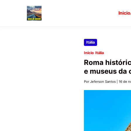
Inicio
Pular
Itália
para
›
Início
Itália
o
Roma históri
conteúdo
e museus da 
principal
Por Jeferson Santos
|
16 de 