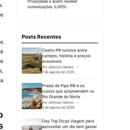
Privacidade e aceito receber
s.
comunicações (LGPD).
 e
Posts Recentes
os
Castro PR turismo entre
 é
campos, história e preços
 e
acessíveis
Por Jeferson Santos
s,
7 de agosto de 2026
ua
Praias de Pipa RN e os
custos que surpreendem no
Rio Grande do Norte
Por Jeferson Santos
5 de agosto de 2026
o
Day Trip Dicas Viagem para
s
aproveitar um dia sem gastar