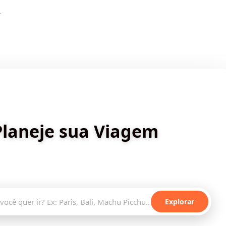
.
✨ Criado por Dica de Viagens
Planeje sua Viagem
stinos incríveis e planeje sua aventura com inteligência
artificial
Explorar